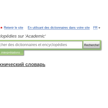
Retenir le site
En utilisant des dictionnaires dans votre site
FR
clopédies sur 'Academic'
Recherche!
interprétations
хнический словарь