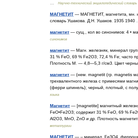
…
Научно-технический энциклопедический словарь
МАГНЕТИТ
— МАГНЕТИТ, магнетита, мн. не
словарь Ушакова. Д.Н. Ушаков. 1935 194
магнетит
— сущ., кол во синонимов: 4 • м
синонимов
магнетит
— Магн. железняк, минерал груп
31 % FeO, 69 % Fe2O3; 72,4 % Fe; часто п
Плотность М. — 4,8—5,3 г/см3. Цвет чер
магнетит
— (нем. magnetit (гр. magnetis 
трехвалентного железа с примесями магния
(ферри шпинель); черный, плотный, с п
языка
Магнетит
— [magnetite] магнитный железн
FeO•Fe2O3; содержит 31 % FeO, 69 % Fe2O
Al2O3, MnO, ZnO и др. Плотность магнети
металлургии
МАГНЕТИТ
— – минерал, Fe3O4, феррошпин