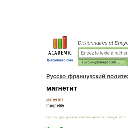
Dictionnaires et Ency
fr-academic.com
Русско-французский политехнический словарь
Русско-французский полите
магнетит
магнетит
magnétite
Русско
-
французский
политехнический
словарь
.
2013
.