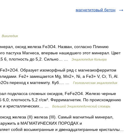
магнетитовый бетон
…
Википедия
нерал, оксид железа Fe3O4. Назван, согласно Плинию
го пастуха Магнеса, впервые нашедшего этот минерал. Цвет
5,5 6, плотность до 5,2. Сильно… …
Энциклопедия Кольера
+Fe3+2O4. Образует изоморфный ряд с магнезиоферритом
дами. Fe2+ замещается Mg, Mn2+, Ni, a Fе3+ V, Cr, Ti, Al.
е2Оз переход к маггемиту. Куб.… …
Геологическая энциклопедия
рал подкласса сложных оксидов, FeFe2O4. Железо черные
5 6,0; плотность 5,2 г/см³. Ферримагнетик. По происхождению
тах и кристаллических… …
Большой Энциклопедический словарь
ксид железа (II) железа (III). Самый магнитный минерал,
обнаружить в МАГМАТИЧЕСКИХ ПОРОДАХ и
ет собой восьмигранные и двенадцатигранные кристаллы…