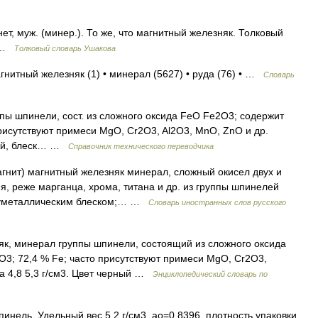
т, муж. (минер.). То же, что магнитный железняк. Толковый
0 …
Толковый словарь Ушакова
агнитный железняк (1) • минерал (5627) • руда (76) • …
Словарь
пы шпинели, сост. из сложного оксида FeO Fe2O3; содержит
рисутствуют примеси MgO, Cr2O3, Al2O3, MnO, ZnO и др.
ный, блеск… …
Справочник технического переводчика
магнит) магнитный железняк минерал, сложный окисел двух и
, реже марганца, хрома, титана и др. из группы шпинелей
олуметаллическим блеском;… …
Словарь иностранных слов русского
як, минерал группы шпинели, состоящий из сложного оксида
3; 72,4 % Fe; часто присутствуют примеси MgO, Cr2O3,
та 4,8 5,3 г/см3. Цвет черный …
Энциклопедический словарь по
ель. Удельный вес 5,2 г/см3, ао=0,8396, плотность упаковки