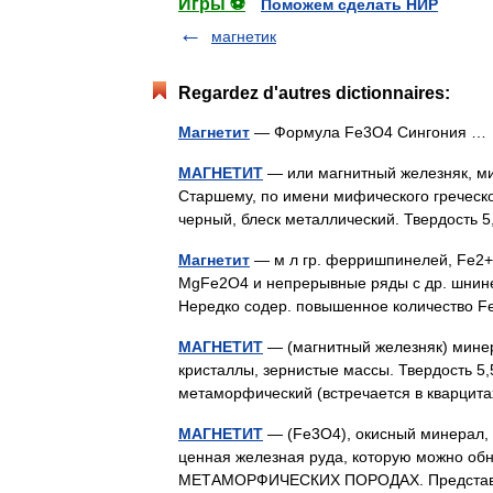
Игры ⚽
Поможем сделать НИР
магнетик
Regardez d'autres dictionnaires:
Магнетит
— Формула Fe3O4 Сингония 
МАГНЕТИТ
— или магнитный железняк, ми
Старшему, по имени мифического греческо
черный, блеск металлический. Твердость 
Магнетит
— м л гр. ферришпинелей, Fe2
MgFe2O4 и непрерывные ряды с др. шнинели
Нередко содер. повышенное количество F
МАГНЕТИТ
— (магнитный железняк) мине
кристаллы, зернистые массы. Твердость 5,
метаморфический (встречается в кварци
МАГНЕТИТ
— (Fe3O4), окисный минерал, о
ценная железная руда, которую можно 
МЕТАМОРФИЧЕСКИХ ПОРОДАХ. Представля