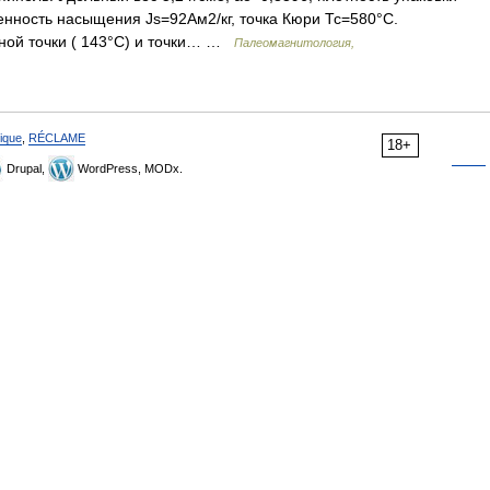
енность насыщения Js=92Ам2/кг, точка Кюри Тс=580°С.
пной точки ( 143°С) и точки… …
Палеомагнитология,
ique
,
RÉCLAME
18+
Drupal,
WordPress, MODx.